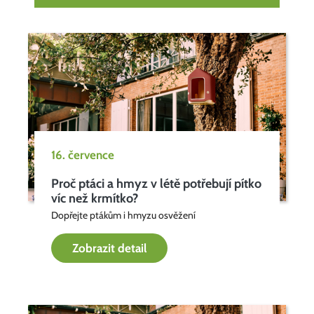
16. července
Proč ptáci a hmyz v létě potřebují pítko
víc než krmítko?
Dopřejte ptákům i hmyzu osvěžení
Zobrazit detail