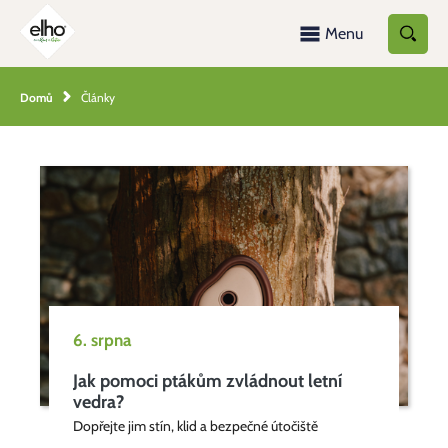
Menu
Domů
Články
6. srpna
Jak pomoci ptákům zvládnout letní
vedra?
Dopřejte jim stín, klid a bezpečné útočiště