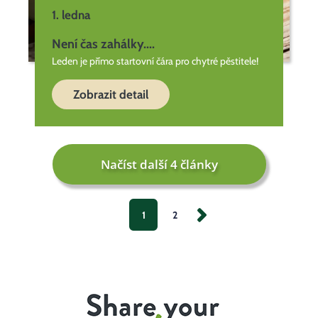
1. ledna
Není čas zahálky....
Leden je přímo startovní čára pro chytré pěstitele!
Zobrazit detail
Načíst další 4 články
1
2